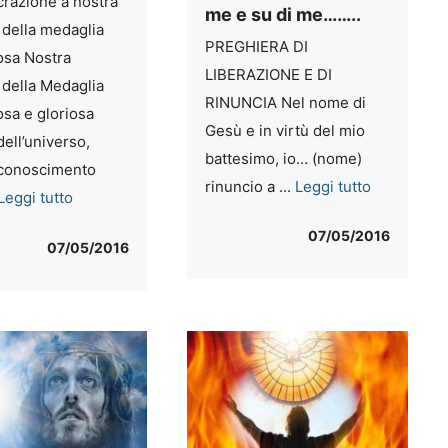
azione a nostra
me e su di me……..
 della medaglia
PREGHIERA DI
osa Nostra
LIBERAZIONE E DI
 della Medaglia
RINUNCIA Nel nome di
osa e gloriosa
Gesù e in virtù del mio
ell’universo,
battesimo, io… (nome)
iconoscimento
rinuncio a ...
Leggi tutto
Leggi tutto
07/05/2016
07/05/2016