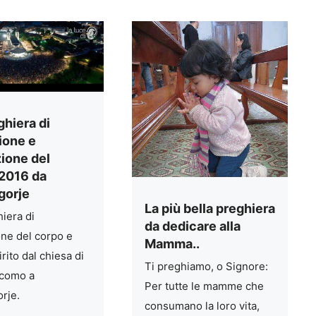
ghiera di
ione e
zione del
.2016 da
gorje
La più bella preghiera
iera di
da dedicare alla
one del corpo e
Mamma..
irito dal chiesa di
Ti preghiamo, o Signore:
acomo a
Per tutte le mamme che
rje.
consumano la loro vita,