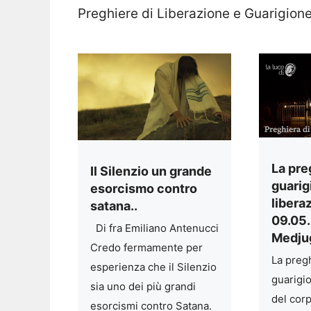
Preghiere di Liberazione e Guarigione
La pre
Il Silenzio un grande
guarig
esorcismo contro
libera
satana..
09.05
Di fra Emiliano Antenucci
Medju
Credo fermamente per
La pregh
esperienza che il Silenzio
guarigi
sia uno dei più grandi
del corp
esorcismi contro Satana.