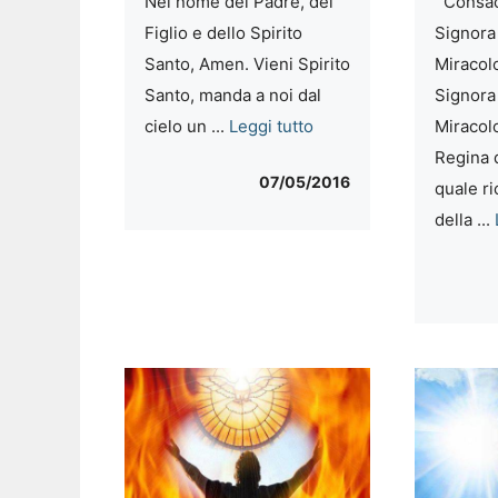
Consacr
Nel nome del Padre, del
Signora
Figlio e dello Spirito
Miracol
Santo, Amen. Vieni Spirito
Signora
Santo, manda a noi dal
Miracol
cielo un ...
Leggi tutto
Regina d
07/05/2016
quale r
della ...