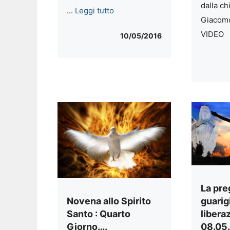
dalla ch
...
Leggi tutto
Giacomo
VIDEO
10/05/2016
La pre
Novena allo Spirito
guarig
Santo : Quarto
libera
Giorno….
08.05