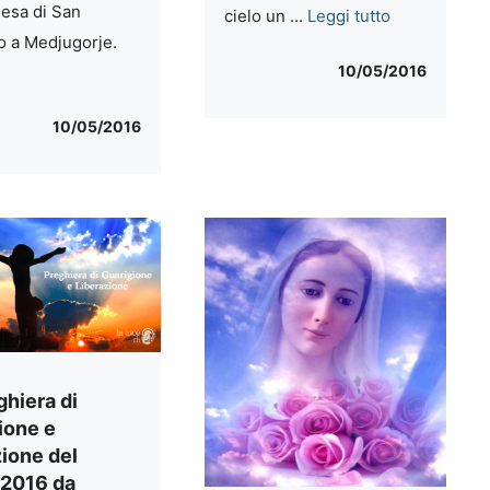
iesa di San
cielo un ...
Leggi tutto
 a Medjugorje.
10/05/2016
10/05/2016
ghiera di
ione e
zione del
.2016 da