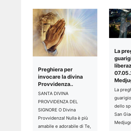
La pre
guarig
libera
Preghiera per
07.05
invocare la divina
Medju
Provvidenza..
La pregh
SANTA DIVINA
guarigi
PROVVIDENZA DEL
dello sp
SIGNORE O Divina
San Gi
Provvidenza! Nulla è più
Medjugo
amabile e adorabile di Te,