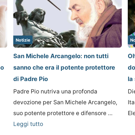
Notizie
No
San Michele Arcangelo: non tutti
Ol
to
sanno che era il potente protettore
do
di Padre Pio
la
Padre Pio nutriva una profonda
Die
devozione per San Michele Arcangelo,
It
suo potente protettore e difensore …
El
Leggi tutto