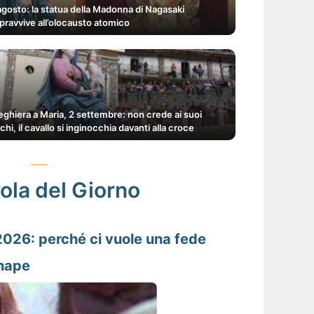
agosto: la statua della Madonna di Nagasaki
pravvive all’olocausto atomico
eghiera a Maria, 2 settembre: non crede ai suoi
chi, il cavallo si inginocchia davanti alla croce
ola del Giorno
2026: perché ci vuole una fede
enape