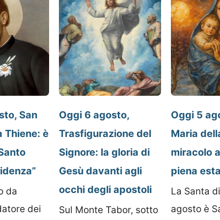
sto, San
Oggi 6 agosto,
Oggi 5 ag
 Thiene: è
Trasfigurazione del
Maria dell
“Santo
Signore: la gloria di
miracolo 
videnza”
Gesù davanti agli
piena est
occhi degli apostoli
o da
La Santa d
datore dei
agosto è S
Sul Monte Tabor, sotto