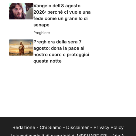
Vangelo dell’8 agosto
2026: perché ci vuole una
fede come un granello di
senape
Preghiere
Preghiera della sera 7
agosto: dona la pace al
nostro cuore e proteggici
questa notte
Redazione
-
Chi Siamo
-
Disclaimer
-
Privacy Policy
Lalucedimaria.it di proprietà di MRSHARE SRL - Via A.