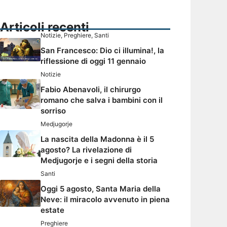
Articoli recenti
Notizie
,
Preghiere
,
Santi
San Francesco: Dio ci illumina!, la
riflessione di oggi 11 gennaio
Notizie
Fabio Abenavoli, il chirurgo
romano che salva i bambini con il
sorriso
Medjugorje
La nascita della Madonna è il 5
agosto? La rivelazione di
Medjugorje e i segni della storia
Santi
Oggi 5 agosto, Santa Maria della
Neve: il miracolo avvenuto in piena
estate
Preghiere