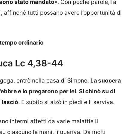
to sono stato mandato
». Con poche parole, fa
, affinché tutti possano avere l’opportunità di
 tempo ordinario
uca Lc 4,38-44
agoga, entrò nella casa di Simone.
La suocera
ebbre e lo pregarono per lei
.
Si chinò su di
a lasciò
. E subito si alzò in piedi e li serviva.
ano infermi affetti da varie malattie li
u ciascuno le mani, li guariva. Da molti