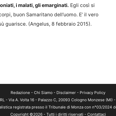
oniati, i malati, gli emarginati.
Egli così si
corpi, buon Samaritano dell’uomo. E’ il vero
ù guarisce. (Angelus, 8 febbraio 2015).
Redazione
-
Chi Siamo
-
Disclaimer
-
Privacy Policy
RL - Via A. Volta 16 - Palazzo C, 20093 Cologno Monzese (MI) - 
alistica registrata presso il Tribunale di Monza con n°03/2024 
Copyright ©2026 - Tutti i diritti riservati -
Contattaci