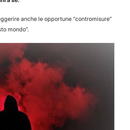
ni a sé.
uggerire anche le opportune “contromisure”
esto mondo”.