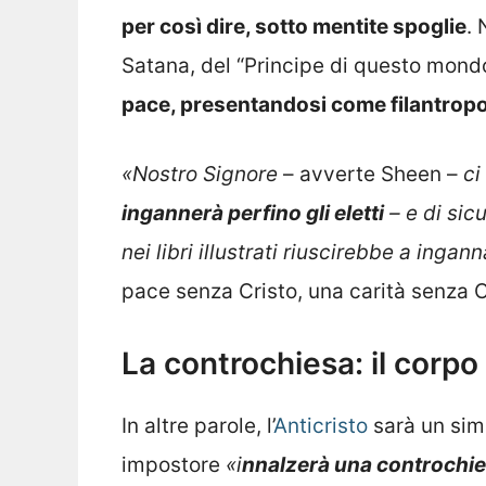
per così dire, sotto mentite spoglie
.
Satana, del “Principe di questo mon
pace, presentandosi come filantropo
«Nostro Signore
– avverte Sheen –
ci
ingannerà perfino gli eletti
– e di sic
nei libri illustrati riuscirebbe a ingann
pace senza Cristo, una carità senza Cr
La controchiesa: il corpo 
In altre parole, l’
Anticristo
sarà un sim
impostore
«i
nnalzerà una controchie