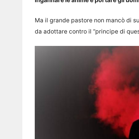
ingannare le anime e portare gli uomi
Ma il grande pastore non mancò di s
da adottare contro il “principe di qu