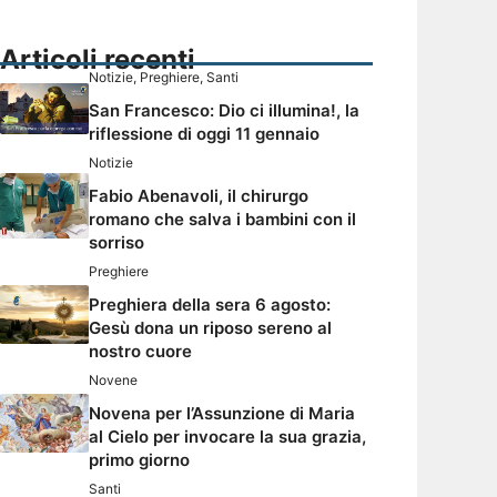
Articoli recenti
Notizie
,
Preghiere
,
Santi
San Francesco: Dio ci illumina!, la
riflessione di oggi 11 gennaio
Notizie
Fabio Abenavoli, il chirurgo
romano che salva i bambini con il
sorriso
Preghiere
Preghiera della sera 6 agosto:
Gesù dona un riposo sereno al
nostro cuore
Novene
Novena per l’Assunzione di Maria
al Cielo per invocare la sua grazia,
primo giorno
Santi