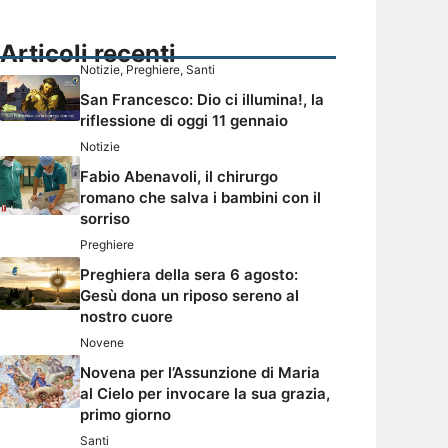
Articoli recenti
Notizie
,
Preghiere
,
Santi
San Francesco: Dio ci illumina!, la
riflessione di oggi 11 gennaio
Notizie
Fabio Abenavoli, il chirurgo
romano che salva i bambini con il
sorriso
Preghiere
Preghiera della sera 6 agosto:
Gesù dona un riposo sereno al
nostro cuore
Novene
Novena per l’Assunzione di Maria
al Cielo per invocare la sua grazia,
primo giorno
Santi