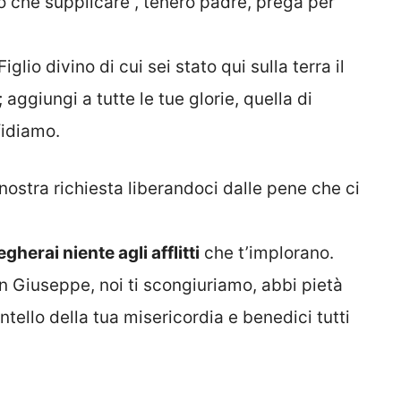
o che supplicare”, tenero padre, prega per
glio divino di cui sei stato qui sulla terra il
 aggiungi a tutte le tue glorie, quella di
fidiamo.
nostra richiesta liberandoci dalle pene che ci
erai niente agli afflitti
che t’implorano.
on Giuseppe, noi ti scongiuriamo, abbi pietà
ntello della tua misericordia e benedici tutti