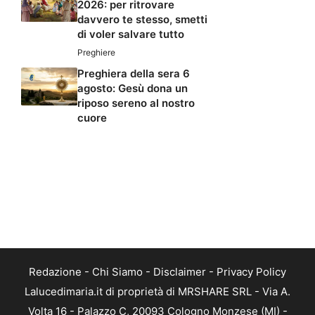
2026: per ritrovare
davvero te stesso, smetti
di voler salvare tutto
Preghiere
Preghiera della sera 6
agosto: Gesù dona un
riposo sereno al nostro
cuore
Redazione
-
Chi Siamo
-
Disclaimer
-
Privacy Policy
Lalucedimaria.it di proprietà di MRSHARE SRL - Via A.
Volta 16 - Palazzo C, 20093 Cologno Monzese (MI) -