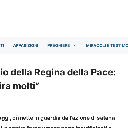
TI
APPARIZIONI
PREGHIERE
MIRACOLI E TESTIM
o della Regina della Pace:
ira molti”
ggi,
ci mette in guardia dall’azione di satana