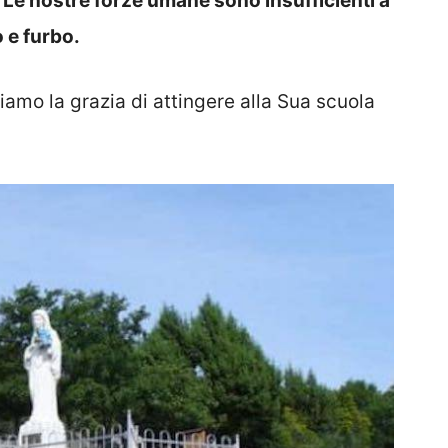
à. Le nostre forze umane sono insufficienti a
 e furbo.
amo la grazia di attingere alla Sua scuola