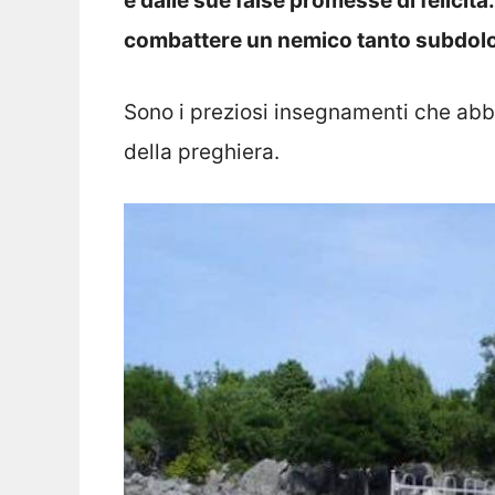
e dalle sue false promesse di felicit
combattere un nemico tanto subdolo
Sono i preziosi insegnamenti che abbi
della preghiera.