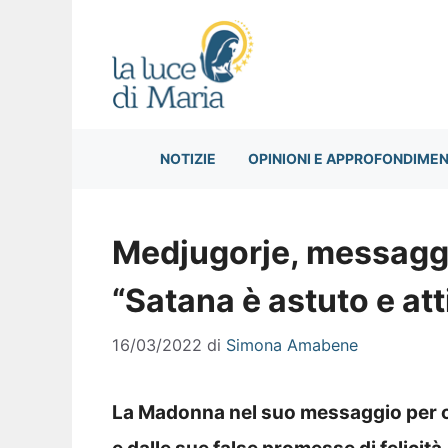
Vai
al
contenuto
NOTIZIE
OPINIONI E APPROFONDIMEN
Medjugorje, messaggi
“Satana è astuto e att
16/03/2022
di
Simona Amabene
La Madonna nel suo messaggio per o