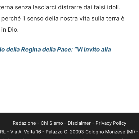
erna senza lasciarci distrarre dai falsi idoli.
perché il senso della nostra vita sulla terra è
 in Dio.
della Regina della Pace: “Vi invito alla
Redazione
-
Chi Siamo
-
Disclaimer
-
Privacy Policy
RL - Via A. Volta 16 - Palazzo C, 20093 Cologno Monzese (MI) - 