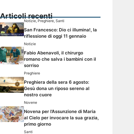
Articoli recenti
Notizie
,
Preghiere
,
Santi
San Francesco: Dio ci illumina!, la
riflessione di oggi 11 gennaio
Notizie
Fabio Abenavoli, il chirurgo
romano che salva i bambini con il
sorriso
Preghiere
Preghiera della sera 6 agosto:
Gesù dona un riposo sereno al
nostro cuore
Novene
Novena per l’Assunzione di Maria
al Cielo per invocare la sua grazia,
primo giorno
Santi