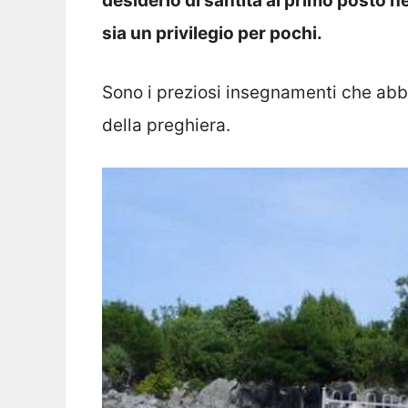
desiderio di santità al primo posto ne
sia un privilegio per pochi.
Sono i preziosi insegnamenti che abbi
della preghiera.