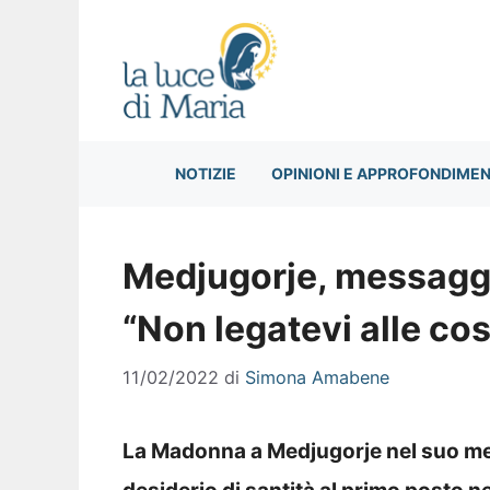
Vai
al
contenuto
NOTIZIE
OPINIONI E APPROFONDIMEN
Medjugorje, messaggi
“Non legatevi alle cos
11/02/2022
di
Simona Amabene
La Madonna a Medjugorje nel suo mess