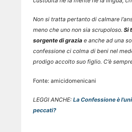
custodita né la mente né la lingua, 
Non si tratta pertanto di calmare l’a
meno che uno non sia scrupoloso.
Si 
sorgente di grazia
e anche ad una sor
confessione ci colma di beni nel mede
prodigo accolto suo figlio. C’è semp
Fonte: amicidomenicani
LEGGI ANCHE:
La Confessione è l’un
peccati?