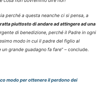
che cosa non dovremmo dire noi
?
nsia perché a questa neanche ci si pensa, a
tratta piuttosto di andare ad attingere ad una
gente di benedizione, perché il Padre in ogni
simo modo in cui il padre del figlio al
re un grande guadagno fa fare
” – conclude.
ico modo per ottenere il perdono dei