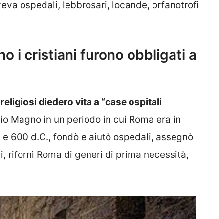
aveva ospedali, lebbrosari, locande, orfanotrofi
 i cristiani furono obbligati a
religiosi diedero vita a “case ospitali
o Magno in un periodo in cui Roma era in
0 e 600 d.C., fondò e aiutò ospedali, assegnò
ri, rifornì Roma di generi di prima necessità,