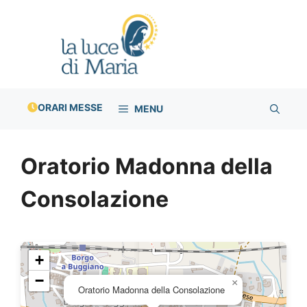
Vai
al
contenuto
ORARI MESSE
MENU
Oratorio Madonna della
Consolazione
+
−
×
Oratorio Madonna della Consolazione