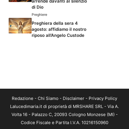
arrende davanti al silenzio
di Dio
Preghiere
Preghiera della sera 4
agosto: affidiamo il nostro
riposo all’Angelo Custode
Redazione
-
Chi Siamo
-
Disclaimer
-
Privacy Policy
Lalucedimaria.it di proprietà di MRSHARE SRL - Via A.
Volta 16 - Palazzo C, 20093 Cologno Monzese (MI) -
Codice Fiscale e Partita I.V.A. 10216150960