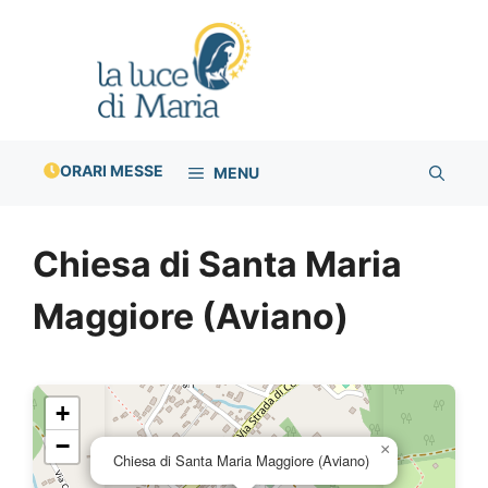
Vai
al
contenuto
ORARI MESSE
MENU
Chiesa di Santa Maria
Maggiore (Aviano)
+
−
×
Chiesa di Santa Maria Maggiore (Aviano)