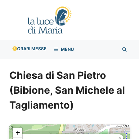
Vai
al
contenuto
ORARI MESSE
MENU
Chiesa di San Pietro
(Bibione, San Michele al
Tagliamento)
+
×