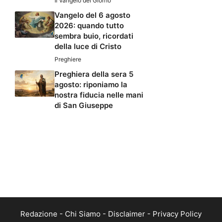
Il Vangelo del Giorno
Vangelo del 6 agosto
2026: quando tutto
sembra buio, ricordati
della luce di Cristo
Preghiere
Preghiera della sera 5
agosto: riponiamo la
nostra fiducia nelle mani
di San Giuseppe
Redazione
-
Chi Siamo
-
Disclaimer
-
Privacy Policy