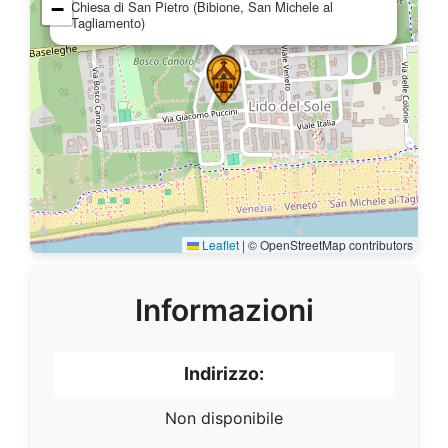
−
Chiesa di San Pietro (Bibione, San Michele al
Tagliamento)
Leaflet
|
© OpenStreetMap contributors
Informazioni
Indirizzo:
Non disponibile