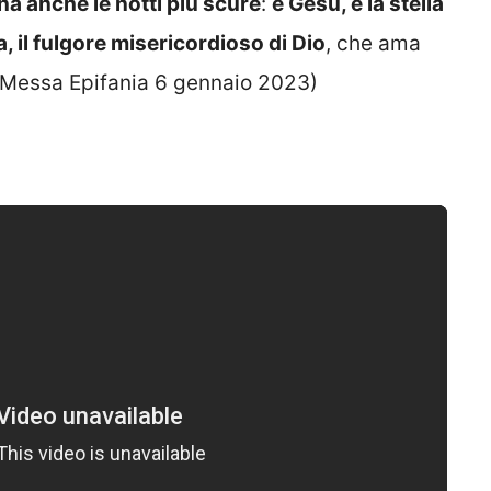
na anche le notti più scure
:
è Gesù, è la stella
ia, il fulgore misericordioso di Dio
, che ama
 (Messa Epifania 6 gennaio 2023)