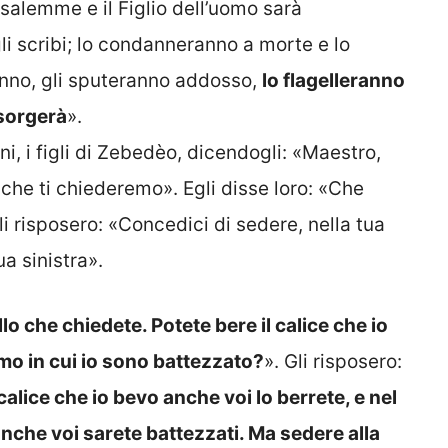
salemme e il Figlio dell’uomo sarà
li scribi; lo condanneranno a morte e lo
anno, gli sputeranno addosso,
lo flagelleranno
isorgerà
».
i, i figli di Zebedèo, dicendogli: «Maestro,
 che ti chiederemo». Egli disse loro: «Che
li risposero: «Concedici di sedere, nella tua
ua sinistra».
o che chiedete. Potete bere il calice che io
imo in cui io sono battezzato?
». Gli risposero:
 calice che io bevo anche voi lo berrete, e nel
nche voi sarete battezzati. Ma sedere alla