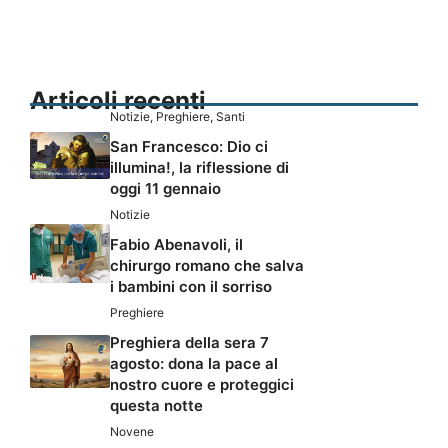
Articoli recenti
Notizie
,
Preghiere
,
Santi
San Francesco: Dio ci
illumina!, la riflessione di
oggi 11 gennaio
Notizie
Fabio Abenavoli, il
chirurgo romano che salva
i bambini con il sorriso
Preghiere
Preghiera della sera 7
agosto: dona la pace al
nostro cuore e proteggici
questa notte
Novene