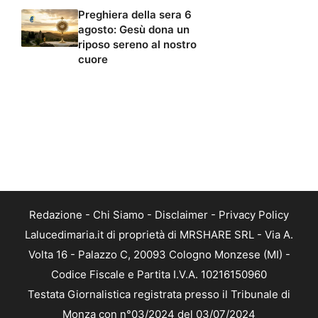
Preghiera della sera 6
agosto: Gesù dona un
riposo sereno al nostro
cuore
Redazione
-
Chi Siamo
-
Disclaimer
-
Privacy Policy
Lalucedimaria.it di proprietà di MRSHARE SRL - Via A.
Volta 16 - Palazzo C, 20093 Cologno Monzese (MI) -
Codice Fiscale e Partita I.V.A. 10216150960
Testata Giornalistica registrata presso il Tribunale di
Monza con n°03/2024 del 03/07/2024