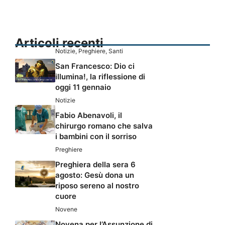
Articoli recenti
Notizie
,
Preghiere
,
Santi
San Francesco: Dio ci
illumina!, la riflessione di
oggi 11 gennaio
Notizie
Fabio Abenavoli, il
chirurgo romano che salva
i bambini con il sorriso
Preghiere
Preghiera della sera 6
agosto: Gesù dona un
riposo sereno al nostro
cuore
Novene
Novena per l’Assunzione di