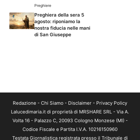
Preghiere
Preghiera della sera 5
agosto: riponiamo la
nostra fiducia nelle mani
di San Giuseppe
Redazione
-
Chi Siamo
-
Disclaimer
-
Privacy Policy
Lalucedimaria.it di proprietà di MRSHARE SRL - Via A.
Volta 16 - Palazzo C, 20093 Cologno Monzese (MI) -
Codice Fiscale e Partita I.V.A. 10216150960
Testata Giornalistica registrata presso il Tribunale di