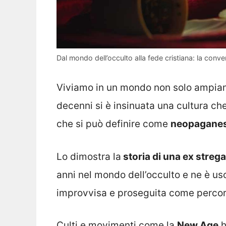
Dal mondo dell’occulto alla fede cristiana: la conver
Viviamo in un mondo non solo ampiam
decenni si è insinuata una cultura che
che si può definire come
neopagane
Lo dimostra la
storia di una ex strega
anni nel mondo dell’occulto e ne è us
improvvisa e proseguita come percor
Culti e movimenti come la
New Age
h