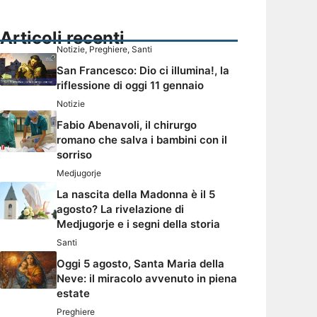
Articoli recenti
Notizie
,
Preghiere
,
Santi
San Francesco: Dio ci illumina!, la
riflessione di oggi 11 gennaio
Notizie
Fabio Abenavoli, il chirurgo
romano che salva i bambini con il
sorriso
Medjugorje
La nascita della Madonna è il 5
agosto? La rivelazione di
Medjugorje e i segni della storia
Santi
Oggi 5 agosto, Santa Maria della
Neve: il miracolo avvenuto in piena
estate
Preghiere