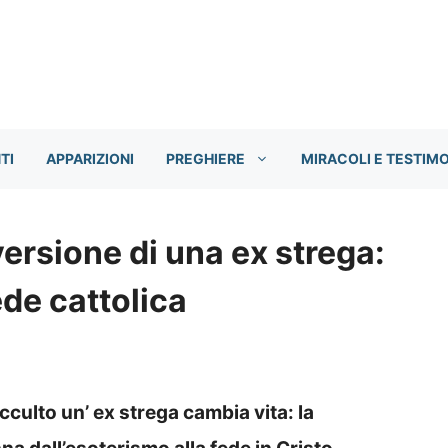
TI
APPARIZIONI
PREGHIERE
MIRACOLI E TESTIM
ersione di una ex strega:
ede cattolica
culto un’ ex strega cambia vita: la