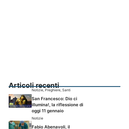
Articoli recenti
Notizie
,
Preghiere
,
Santi
San Francesco: Dio ci
illumina!, la riflessione di
oggi 11 gennaio
Notizie
Fabio Abenavoli, il