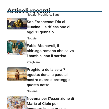
Articoli recenti
Notizie
,
Preghiere
,
Santi
San Francesco: Dio ci
illumina!, la riflessione di
oggi 11 gennaio
Notizie
Fabio Abenavoli, il
chirurgo romano che salva
i bambini con il sorriso
Preghiere
Preghiera della sera 7
agosto: dona la pace al
nostro cuore e proteggici
questa notte
Novene
Novena per l’Assunzione di
Maria al Cielo per
invocare la sua grazia,