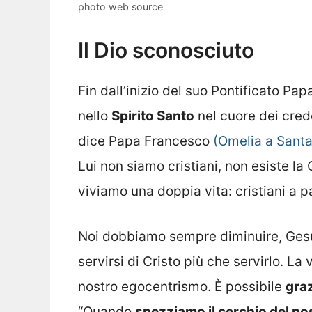
photo web source
Il Dio sconosciuto
Fin dall’inizio del suo Pontificato Pa
nello
Spirito Santo
nel cuore dei crede
dice Papa Francesco
(Omelia a Sant
Lui non siamo cristiani, non esiste la
viviamo una doppia vita: cristiani a pa
Noi dobbiamo sempre diminuire, Gesù 
servirsi di Cristo più che servirlo. La 
nostro egocentrismo. È possibile
graz
“Quando
spezziamo il cerchio del n