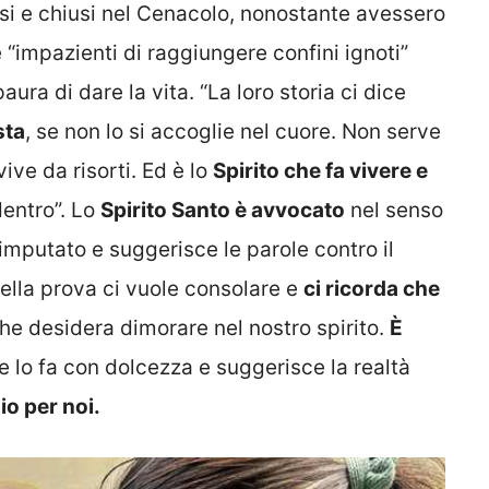
si e chiusi nel Cenacolo, nonostante avessero
 “impazienti di raggiungere confini ignoti”
ura di dare la vita. “La loro storia ci dice
sta
, se non lo si accoglie nel cuore. Non serve
vive da risorti. Ed è lo
Spirito che fa vivere e
dentro”. Lo
Spirito Santo è avvocato
nel senso
l’imputato e suggerisce le parole contro il
nella prova ci vuole consolare e
ci ricorda che
 che desidera dimorare nel nostro spirito.
È
 lo fa con dolcezza e suggerisce la realtà
io per noi.