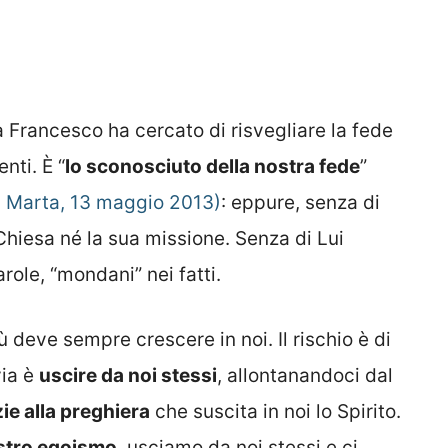
pa Francesco ha cercato di risvegliare la fede
nti. È “
lo sconosciuto della nostra fede
”
a Marta, 13 maggio 2013)
: eppure, senza di
 Chiesa né la sua missione. Senza di Lui
role, “mondani” nei fatti.
deve sempre crescere in noi. Il rischio è di
via è
uscire da noi stessi
, allontanandoci dal
ie alla preghiera
che suscita in noi lo Spirito.
ostro egoismo
, usciamo da noi stessi e ci