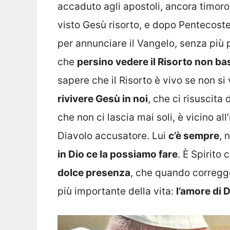
accaduto agli apostoli, ancora timoro
visto Gesù risorto, e dopo Pentecoste
per annunciare il Vangelo, senza più pa
che
persino vedere il Risorto non ba
sapere che il Risorto è vivo se non si 
rivivere Gesù in noi
, che ci risuscita 
che non ci lascia mai soli, è vicino al
Diavolo accusatore. Lui
c’è sempre
, 
in Dio ce la possiamo fare
. È Spirito
dolce presenza
, che quando corregge
più importante della vita:
l’amore di D