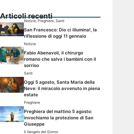
Articoli recenti
Notizie
,
Preghiere
,
Santi
San Francesco: Dio ci illumina!, la
riflessione di oggi 11 gennaio
Notizie
Fabio Abenavoli, il chirurgo
romano che salva i bambini con il
sorriso
Santi
Oggi 5 agosto, Santa Maria della
Neve: il miracolo avvenuto in piena
estate
Preghiere
Preghiera del mattino 5 agosto:
invochiamo la protezione di San
Giuseppe
Il Vangelo del Giorno