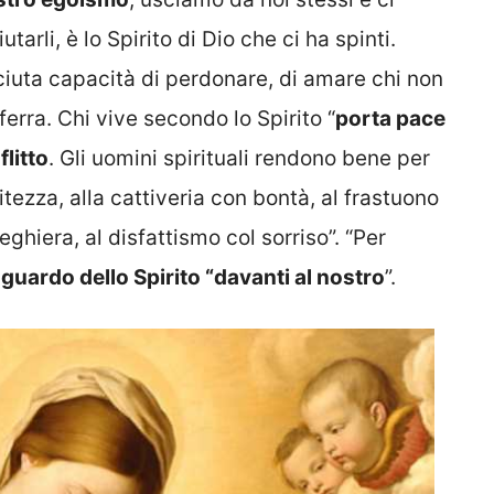
utarli, è lo Spirito di Dio che ci ha spinti.
iuta capacità di perdonare, di amare chi non
fferra. Chi vive secondo lo Spirito “
porta pace
litt
o
. Gli uomini spirituali rendono bene per
tezza, alla cattiveria con bontà, al frastuono
eghiera, al disfattismo col sorriso”. “Per
sguardo dello Spirito “davanti al nostro
”.