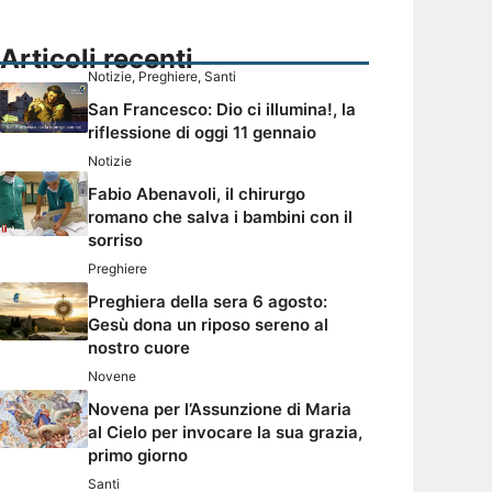
Articoli recenti
Notizie
,
Preghiere
,
Santi
San Francesco: Dio ci illumina!, la
riflessione di oggi 11 gennaio
Notizie
Fabio Abenavoli, il chirurgo
romano che salva i bambini con il
sorriso
Preghiere
Preghiera della sera 6 agosto:
Gesù dona un riposo sereno al
nostro cuore
Novene
Novena per l’Assunzione di Maria
al Cielo per invocare la sua grazia,
primo giorno
Santi