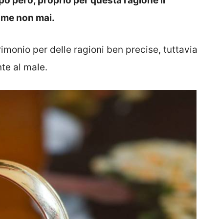
po però, proprio per questa ragione il
come non mai.
rimonio per delle ragioni ben precise, tuttavia
nte al male.