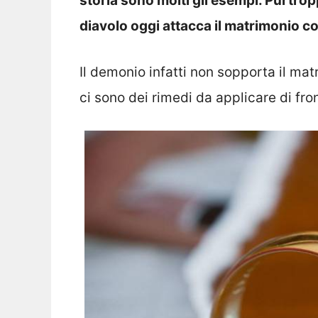
storia sono molti gli esempi. Purtrop
diavolo oggi attacca il matrimonio 
Il demonio infatti non sopporta il mat
ci sono dei rimedi da applicare di fro