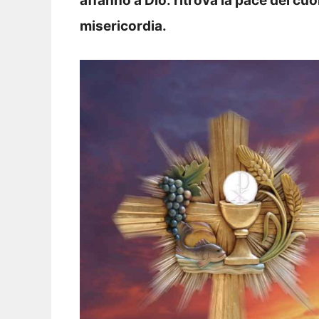
affanno a Dio: ritrova la pace del cuo
misericordia.