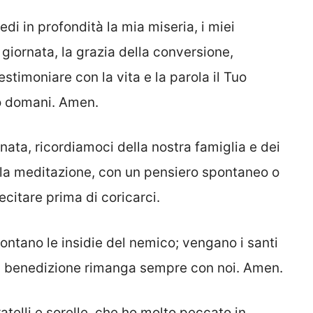
edi in profondità la mia miseria, i miei
giornata, la grazia della conversione,
estimoniare con la vita e la parola il Tuo
erò domani. Amen.
nata, ricordiamoci della nostra famiglia e dei
ola meditazione, con un pensiero spontaneo o
citare prima di coricarci.
 lontano le insidie del nemico; vengano i santi
tua benedizione rimanga sempre con noi. Amen.
atelli e sorelle, che ho molto peccato in