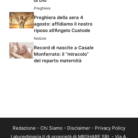
di Dio
Preghiere
Preghiera della sera 4
agosto: affidiamo il nostro
riposo all’Angelo Custode
Notizie
Record di nascite a Casale
Monferrato: il “miracolo”
del reparto maternità
Redazione
-
Chi Siamo
-
Disclaimer
-
Privacy Policy
Lalucedimaria.it di proprietà di MRSHARE SRL - Via A.