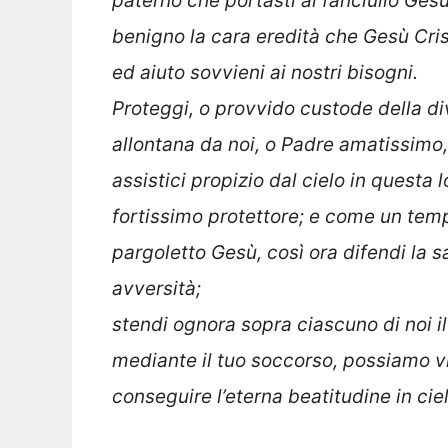
paterno che portasti al fanciullo Ges
benigno la cara eredità che Gesù Cris
ed aiuto sovvieni ai nostri bisogni.
Proteggi, o provvido custode della div
allontana da noi, o Padre amatissimo, 
assistici propizio dal cielo in questa 
fortissimo protettore; e come un temp
pargoletto Gesù, così ora difendi la sa
avversità;
stendi ognora sopra ciascuno di noi il
mediante il tuo soccorso, possiamo v
conseguire l’eterna beatitudine in ciel