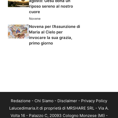
agosto: Gesù dona un
riposo sereno al nostro
cuore
Novene
Novena per l’Assunzione di
Maria al Cielo per
invocare la sua grazia,
primo giorno
Redazione
-
Chi Siamo
-
Disclaimer
-
Privacy Policy
Lalucedimaria.it di proprietà di MRSHARE SRL - Via A.
Volta 16 - Palazzo C, 20093 Cologno Monzese (MI) -