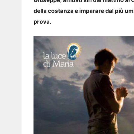
Giuseppe, affidati sin dal mattino al
della costanza e imparare dal più umi
prova.