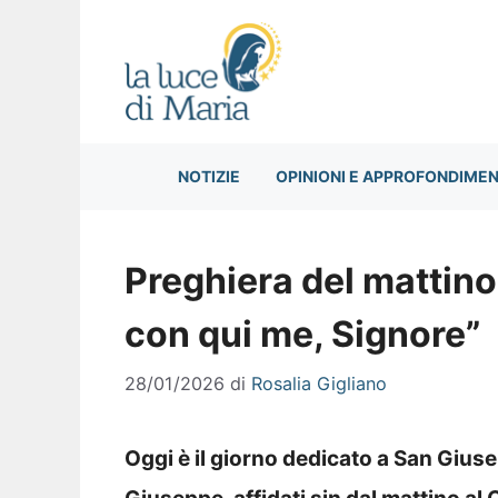
Vai
al
contenuto
NOTIZIE
OPINIONI E APPROFONDIMEN
Preghiera del mattin
con qui me, Signore”
28/01/2026
di
Rosalia Gigliano
Oggi è il giorno dedicato a San Gius