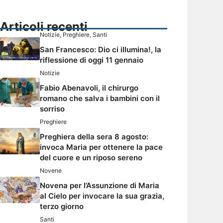
Articoli recenti
Notizie
,
Preghiere
,
Santi
San Francesco: Dio ci illumina!, la
riflessione di oggi 11 gennaio
Notizie
Fabio Abenavoli, il chirurgo
romano che salva i bambini con il
sorriso
Preghiere
Preghiera della sera 8 agosto:
invoca Maria per ottenere la pace
del cuore e un riposo sereno
Novene
Novena per l’Assunzione di Maria
al Cielo per invocare la sua grazia,
terzo giorno
Santi