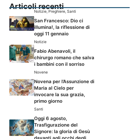
Articoli recenti
Notizie
,
Preghiere
,
Santi
San Francesco: Dio ci
illumina!, la riflessione di
oggi 11 gennaio
Notizie
Fabio Abenavoli, il
chirurgo romano che salva
i bambini con il sorriso
Novene
Novena per l’Assunzione di
Maria al Cielo per
invocare la sua grazia,
primo giorno
Santi
Oggi 6 agosto,
Trasfigurazione del
Signore: la gloria di Gesù
davanti agli occhi degli