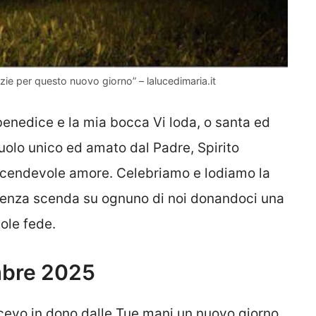
ie per questo nuovo giorno” – lalucedimaria.it
 benedice e la mia bocca Vi loda, o santa ed
liuolo unico ed amato dal Padre, Spirito
vicendevole amore. Celebriamo e lodiamo la
otenza scenda su ognuno di noi donandoci una
ole fede.
mbre 2025
icevo in dono dalle Tue mani un nuovo giorno.