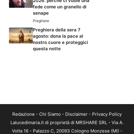
2026: perché ci vuole una
fede come un granello di
senape
Preghiere
Preghiera della sera 7
agosto: dona la pace al
nostro cuore e proteggici
questa notte
Redazione
-
Chi Siamo
-
Disclaimer
-
Privacy Policy
Lalucedimaria.it di proprietà di MRSHARE SRL - Via A.
Volta 16 - Palazzo C, 20093 Cologno Monzese (MI) -