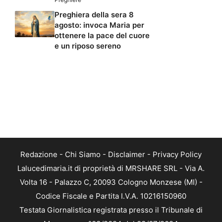
Preghiera della sera 8
agosto: invoca Maria per
ottenere la pace del cuore
e un riposo sereno
Redazione
-
Chi Siamo
-
Disclaimer
-
Privacy Policy
Lalucedimaria.it di proprietà di MRSHARE SRL - Via A.
Volta 16 - Palazzo C, 20093 Cologno Monzese (MI) -
Codice Fiscale e Partita I.V.A. 10216150960
Testata Giornalistica registrata presso il Tribunale di