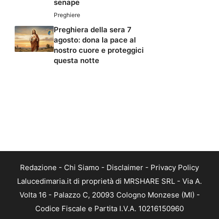
senape
Preghiere
Preghiera della sera 7
agosto: dona la pace al
nostro cuore e proteggici
questa notte
Redazione
-
Chi Siamo
-
Disclaimer
-
Privacy Policy
Lalucedimaria.it di proprietà di MRSHARE SRL - Via A.
Volta 16 - Palazzo C, 20093 Cologno Monzese (MI) -
Codice Fiscale e Partita I.V.A. 10216150960