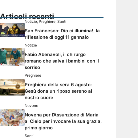
Articoli recenti
Notizie
,
Preghiere
,
Santi
San Francesco: Dio ci illumina!, la
riflessione di oggi 11 gennaio
Notizie
Fabio Abenavoli, il chirurgo
romano che salva i bambini con il
sorriso
Preghiere
Preghiera della sera 6 agosto:
Gesù dona un riposo sereno al
nostro cuore
Novene
Novena per l’Assunzione di Maria
al Cielo per invocare la sua grazia,
primo giorno
Santi