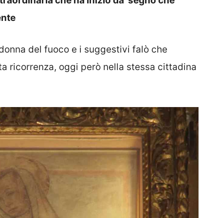
traordinaria che ha inizio da segno che
ente
donna del fuoco e i suggestivi falò che
sta ricorrenza, oggi però nella stessa cittadina