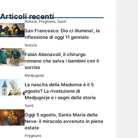
Articoli recenti
Notizie
,
Preghiere
,
Santi
San Francesco: Dio ci illumina!, la
riflessione di oggi 11 gennaio
Notizie
Fabio Abenavoli, il chirurgo
romano che salva i bambini con il
sorriso
Medjugorje
La nascita della Madonna è il 5
agosto? La rivelazione di
Medjugorje e i segni della storia
Santi
Oggi 5 agosto, Santa Maria della
Neve: il miracolo avvenuto in piena
estate
Preghiere