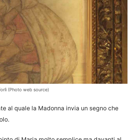
Forlì (Photo web source)
nte al quale la Madonna invia un segno che
olo.
ipinto di Maria molto semplice ma davanti al