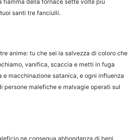
a fiamma della fornace sette volte più
uoi santi tre fanciulli.
tre anime: tu che sei la salvezza di coloro che
vochiamo, vanifica, scaccia e metti in fuga
a e macchinazione satanica, e ogni influenza
di persone malefiche e malvagie operati sul
maleficio ne consegua abbondanza di beni,