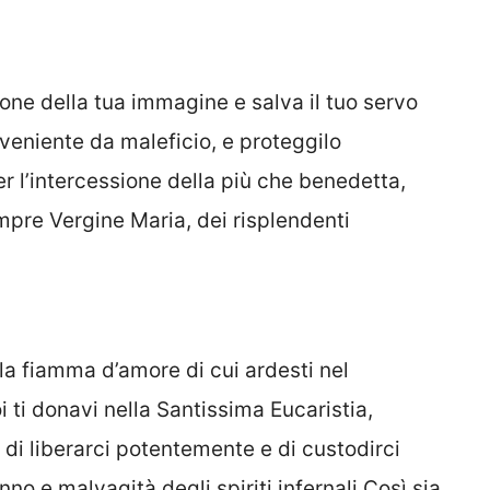
one della tua immagine e salva il tuo servo
eniente da maleficio, e proteggilo
r l’intercessione della più che benedetta,
mpre Vergine Maria, dei risplendenti
la fiamma d’amore di cui ardesti nel
 ti donavi nella Santissima Eucaristia,
di liberarci potentemente e di custodirci
no e malvagità degli spiriti infernali.Così sia.