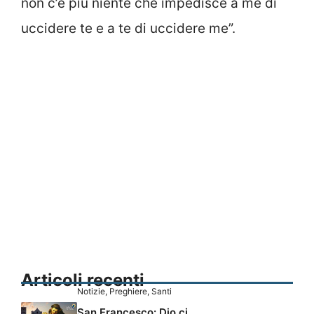
non c’è più niente che impedisce a me di
uccidere te e a te di uccidere me”.
Articoli recenti
Notizie
,
Preghiere
,
Santi
San Francesco: Dio ci