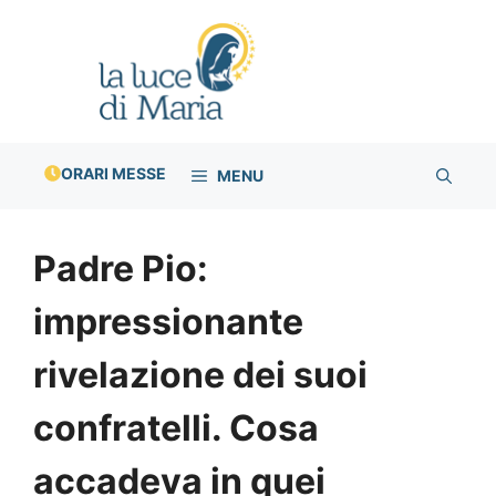
Vai
al
contenuto
ORARI MESSE
MENU
Padre Pio:
impressionante
rivelazione dei suoi
confratelli. Cosa
accadeva in quei