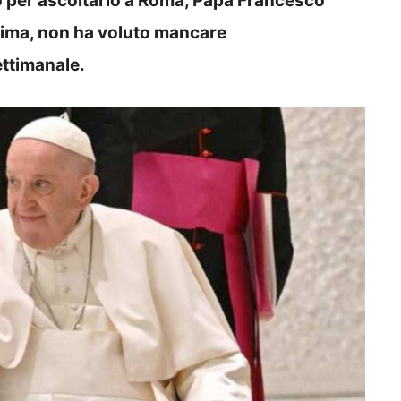
no per ascoltarlo a Roma, Papa Francesco
sima, non ha voluto mancare
ettimanale.