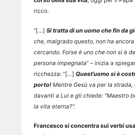
corso della sua vita
, oggi per il Papa
ricco.
“[…]
Si tratta di un uomo che fin da
che, malgrado questo, non ha ancora t
cercando. Forse è uno che non si è de
persona impegnata
” – inizia a spieg
ricchezza: “[…]
Quest’uomo si è costr
porto!
Mentre Gesù va per la strada, q
davanti a Lui e gli chiede: “Maestro 
la vita eterna?”.
Francesco si concentra sui verbi usa