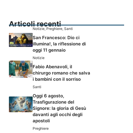
Articoli recenti
Notizie
,
Preghiere
,
Santi
San Francesco: Dio ci
illumina!, la riflessione di
oggi 11 gennaio
Notizie
Fabio Abenavoli, il
chirurgo romano che salva
i bambini con il sorriso
Santi
Oggi 6 agosto,
Trasfigurazione del
Signore: la gloria di Gesù
davanti agli occhi degli
apostoli
Preghiere