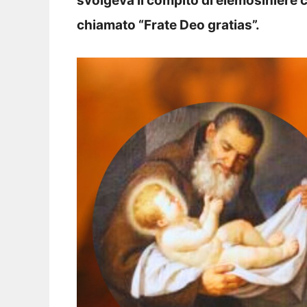
svolgeva il compito di elemosiniere c
chiamato “Frate Deo gratias”.