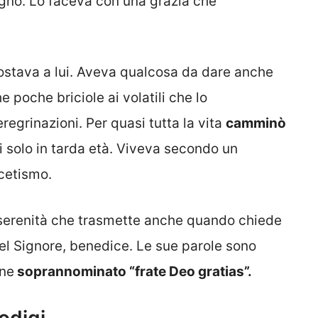
sogno. Lo faceva con una grazia che
costava a lui. Aveva qualcosa da dare anche
 poche briciole ai volatili che lo
egrinazioni. Per quasi tutta la vita
camminò
i solo in tarda età. Viveva secondo un
scetismo.
 serenità che trasmette anche quando chiede
del Signore, benedice. Le sue parole sono
ene
soprannominato “frate Deo gratias”.