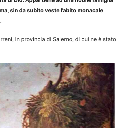
ntà di Dio. Appartiene ad una nobile famiglia
 ma, sin da subito veste l’abito monacale
.
reni, in provincia di Salerno, di cui ne è stato