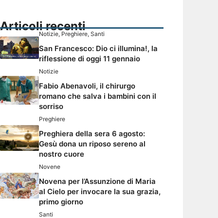
Articoli recenti
Notizie
,
Preghiere
,
Santi
San Francesco: Dio ci illumina!, la
riflessione di oggi 11 gennaio
Notizie
Fabio Abenavoli, il chirurgo
romano che salva i bambini con il
sorriso
Preghiere
Preghiera della sera 6 agosto:
Gesù dona un riposo sereno al
nostro cuore
Novene
Novena per l’Assunzione di Maria
al Cielo per invocare la sua grazia,
primo giorno
Santi