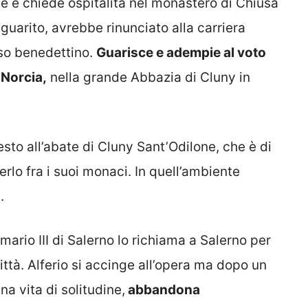
e e chiede ospitalità nel monastero di Chiusa
guarito, avrebbe rinunciato alla carriera
oso benedettino.
Guarisce e adempie al voto
 Norcia,
nella grande Abbazia di Cluny in
esto all’abate di Cluny Sant’Odilone, che è di
rlo fra i suoi monaci. In quell’ambiente
.
mario III di Salerno lo richiama a Salerno per
città. Alferio si accinge all’opera ma dopo un
a vita di solitudine,
abbandona