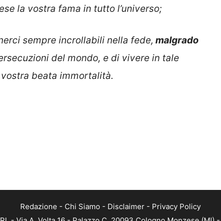
tese la vostra fama in tutto l’universo;
nerci sempre incrollabili nella fede,
malgrado
ersecuzioni del mondo, e di vivere in tale
a vostra beata immortalità.
Redazione
-
Chi Siamo
-
Disclaimer
-
Privacy Policy
RL - Via A. Volta 16 - Palazzo C, 20093 Cologno Monzese (MI) - 