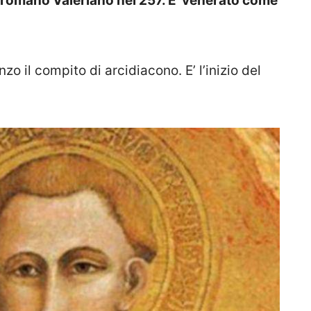
 romano Valeriano nel 257. E’ venerato come
o il compito di arcidiacono. E’ l’inizio del