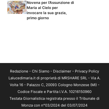
Novena per l’Assunzione di
Maria al Cielo per
invocare la sua grazia,
primo giorno
Redazione
-
Chi Siamo
-
Disclaimer
-
Privacy Policy
Lalucedimaria.it di proprietà di MRSHARE SRL - Via A.
Volta 16 - Palazzo C, 20093 Cologno Monzese (MI) -
Codice Fiscale e Partita I.V.A. 10216150960
Testata Giornalistica registrata presso il Tribunale di
Monza con n°03/2024 del 03/07/2024