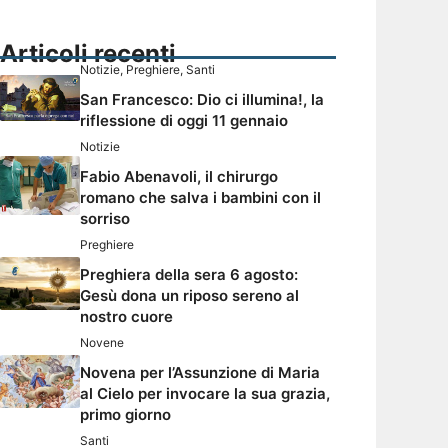
Articoli recenti
Notizie
,
Preghiere
,
Santi
San Francesco: Dio ci illumina!, la
riflessione di oggi 11 gennaio
Notizie
Fabio Abenavoli, il chirurgo
romano che salva i bambini con il
sorriso
Preghiere
Preghiera della sera 6 agosto:
Gesù dona un riposo sereno al
nostro cuore
Novene
Novena per l’Assunzione di Maria
al Cielo per invocare la sua grazia,
primo giorno
Santi