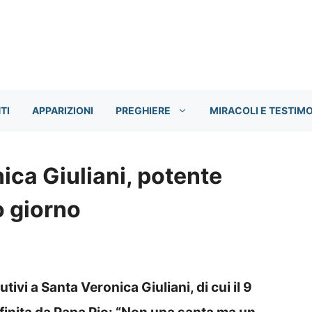
TI
APPARIZIONI
PREGHIERE
MIRACOLI E TESTIM
ca Giuliani, potente
o giorno
ivi a Santa Veronica Giuliani, di cui il 9