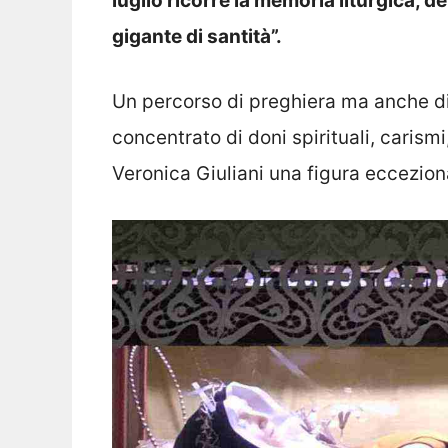
luglio ricorre la memoria liturgica, 
gigante di santità”.
Un percorso di preghiera ma anche di
concentrato di doni spirituali, carism
Veronica Giuliani una figura eccezion