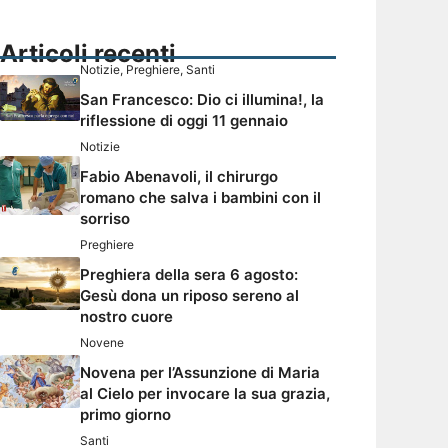
Articoli recenti
Notizie
,
Preghiere
,
Santi
San Francesco: Dio ci illumina!, la
riflessione di oggi 11 gennaio
Notizie
Fabio Abenavoli, il chirurgo
romano che salva i bambini con il
sorriso
Preghiere
Preghiera della sera 6 agosto:
Gesù dona un riposo sereno al
nostro cuore
Novene
Novena per l’Assunzione di Maria
al Cielo per invocare la sua grazia,
primo giorno
Santi