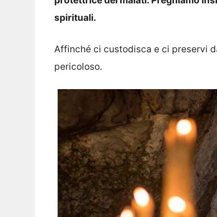
protettrice dei malati. Preghiamo insi
spirituali.
Affinché ci custodisca e ci preservi 
pericoloso.