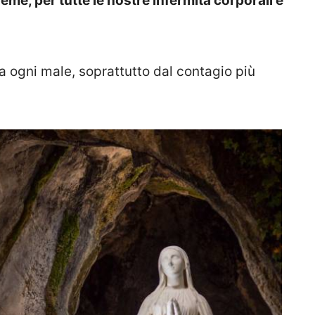
eme, per tutte le nostre infermità corporali e
da ogni male, soprattutto dal contagio più