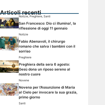
Articoli recenti
Notizie
,
Preghiere
,
Santi
San Francesco: Dio ci illumina!, la
riflessione di oggi 11 gennaio
Notizie
Fabio Abenavoli, il chirurgo
romano che salva i bambini con il
sorriso
Preghiere
Preghiera della sera 6 agosto:
Gesù dona un riposo sereno al
nostro cuore
Novene
Novena per l’Assunzione di Maria
al Cielo per invocare la sua grazia,
primo giorno
Santi