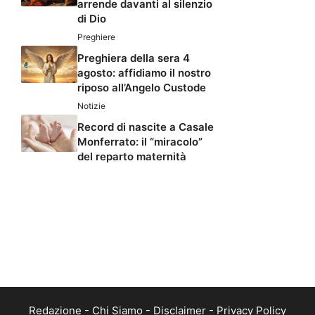
arrende davanti al silenzio
di Dio
Preghiere
Preghiera della sera 4
agosto: affidiamo il nostro
riposo all’Angelo Custode
Notizie
Record di nascite a Casale
Monferrato: il “miracolo”
del reparto maternità
Redazione
-
Chi Siamo
-
Disclaimer
-
Privacy Policy